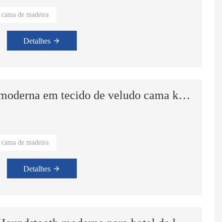
cama de madeira
el, quarto principal.
Detalhes
Mobília de quarto popular moderna em tecido de veludo cama king size estrutura de cama de casal com armazenamento
cama de madeira
el, quarto principal.
Detalhes