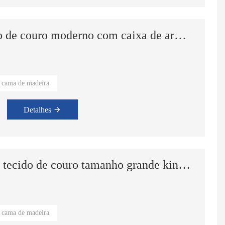
Cama queen-size em tecido de couro moderno com caixa de armazenamento e conjunto de móveis para quarto
cama de madeira
el,Quarto Principal.
Detalhes
Cama de casal estofada em tecido de couro tamanho grande king queen com elevador
cama de madeira
el, quarto principal.