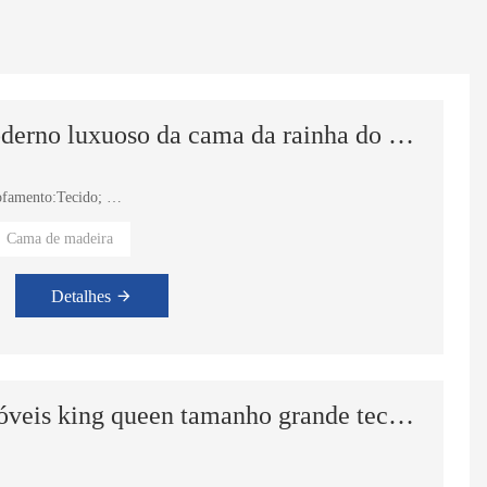
Quadro estofado tufado moderno luxuoso da cama da rainha do dobro do hotel da cama da plataforma com cabeceira
tofamento:Tecido;
Cama de madeira
Hotel, Quarto Master.
Detalhes
Conjunto de quarto com móveis king queen tamanho grande tecido de couro cama de casal com armazenamento