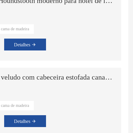
Cabeceira de tecido estilo Houndstooth moderno para hotel de luxo cama de casal king size móveis
Sofá chaise longue curvo, moderno e contemporâneo, em tecido italiano, para sala de estar interna.
Sofá de canto moderno com montagem KD Conjunto de sofá modular em tecido cinza para sala de estar
cama de madeira
el, quarto principal.
Detalhes
Cama luxuosa estofada em veludo com cabeceira estofada canal vertical cama dupla com armazenamento
cama de madeira
el, quarto principal.
Detalhes