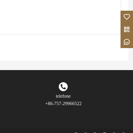
telefone
+86-757-29966522