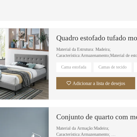
Material da Estrutura: Madeira;
Característica:Armazenamento;Material de es
Material da capa:Tecido,Couro;
Cama estofada
Camas de tecido
Uso Específico: Villa, Apartamento, Suíte de 
Adicionar a lista de desejos
Material da Armação:Madeira;
Característica:Armazenamento;