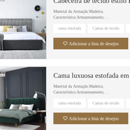
Material da Armação:Madeira;
Sofá modular moderno e minimalista, sem estrutura, em tecido e espuma, com design a vácuo, ideal para sala de estar.
Sofá modular moderno de 3 lugares em veludo cotelê branco, sem estrutura, para sala de estar, embalado a vácuo e comprimido.
Característica:Armazenamento;
Material do estofamento:Tecido;
cama estofada
Camas de tecido
Material da capa: Tecido, Couro;
Uso específico: Villa, apartamento, suíte de hot
Adicionar a lista de desejos
Material da Armação:Madeira;
Característica:Armazenamento;
Material do estofamento:Tecido;
cama estofada
Camas de tecido
Material da capa: Tecido, Couro;
Uso específico: Villa, apartamento, suíte de hot
Adicionar a lista de desejos