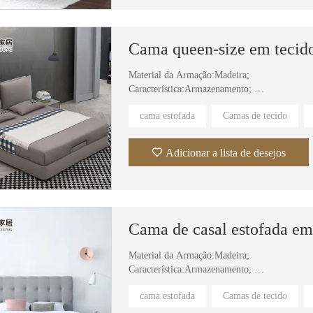
Material da Armação:Madeira;
Característica:Armazenamento;
Material do estofamento:Tecido;
cama estofada
Camas de tecido
Material da capa: tecido de veludo, couro;
Uso Específico:Vila,Apartamento,Suíte de Hot
Adicionar a lista de desejos
Material da Armação:Madeira;
Característica:Armazenamento;
Material do estofamento:Tecido;
cama estofada
Camas de tecido
Material da capa: tecido de veludo, couro;
Uso específico: Villa, apartamento, suíte de hot