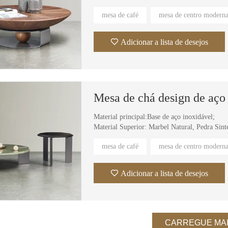
Formato：Redondo；
mesa de café
mesa de centro modern
Adicionar a lista de desejos
Material principal:Base de aço inoxidável;
Material Superior: Marbel Natural, Pedra Sint
Forma: Tampo da mesa redonda;
mesa de café
mesa de centro modern
Adicionar a lista de desejos
Sofá modular moderno e minimalista, sem estrutura, em tecido e espuma, com design a vácuo, ideal para sala de estar.
Sofá modular moderno de 3 lugares em veludo cotelê branco, sem estrutura, para sala de estar, embalado a vácuo e comprimido.
CARREGUE MA