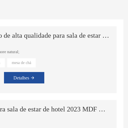
Conjunto de mesa de centro de alta qualidade para sala de estar decoração de casa mesa de centro de luxo para casa
ore natural;
a
mesa de chá
Detalhes
Mesa de chá de madeira para sala de estar de hotel 2023 MDF Mesas de centro redondas de madeira de nogueira modernas