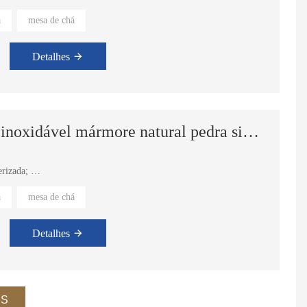
a
mesa de chá
Detalhes
Mesa de chá design de aço inoxidável mármore natural pedra sinterizada luxo moderno conjunto de mesa de centro redonda
erizada;
a
mesa de chá
Detalhes
Sofá chaise longue curvo, moderno e contemporâneo, em tecido italiano, para sala de estar interna.
Sofá de canto moderno com montagem KD Conjunto de sofá modular em tecido cinza para sala de estar
IS